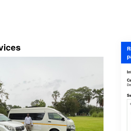
vices
R
p
In
Ca
De
Se