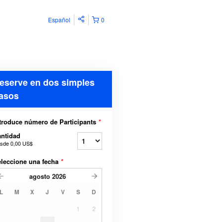
Español
0
eserve en dos simples
asos
troduce número de Participants
*
ntidad
sde
0,00 US$
leccione una fecha
*
agosto
2026
L
M
X
J
V
S
D
1
2