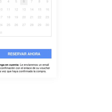
3
4
5
6
7
8
9
10
11
12
13
14
15
16
17
18
19
20
21
22
23
24
25
26
27
28
29
30
31
RESERVAR AHORA
Le enviaremos un email
nga en cuenta:
 confimación con el enlace de su voucher
a vez que haya confirmado la compra.